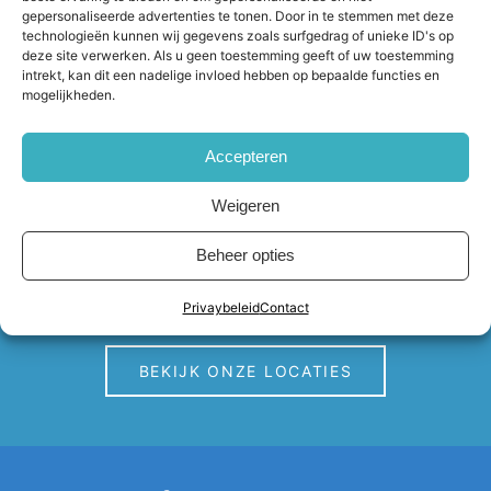
gepersonaliseerde advertenties te tonen. Door in te stemmen met deze
technologieën kunnen wij gegevens zoals surfgedrag of unieke ID's op
LEES MEER
deze site verwerken. Als u geen toestemming geeft of uw toestemming
intrekt, kan dit een nadelige invloed hebben op bepaalde functies en
mogelijkheden.
Accepteren
Locaties
Weigeren
Beheer opties
VNS Daith beschikt momenteel over 2 locaties
in België en 3 locaties in Nederland.
Privaybeleid
Contact
BEKIJK ONZE LOCATIES