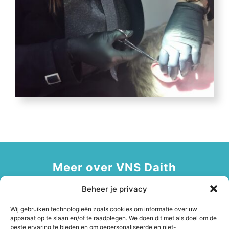
Meer over VNS Daith
Beheer je privacy
Wij gebruiken technologieën zoals cookies om informatie over uw
apparaat op te slaan en/of te raadplegen. We doen dit met als doel om de
Lees meer over ons VNS Daith
beste ervaring te bieden en om gepersonaliseerde en niet-