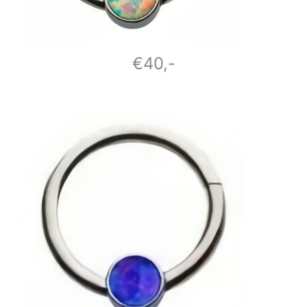
€40,-