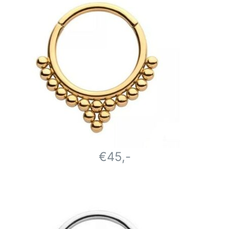
€45,-