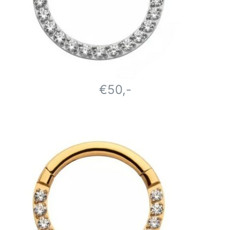
€50,-