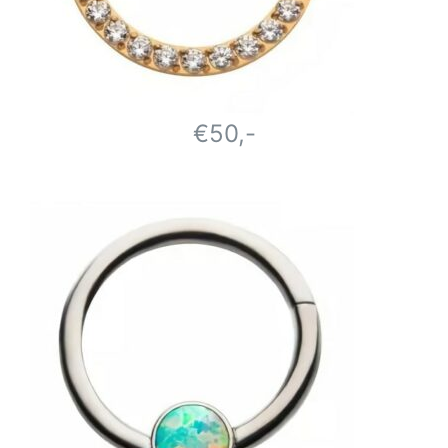
€50,-