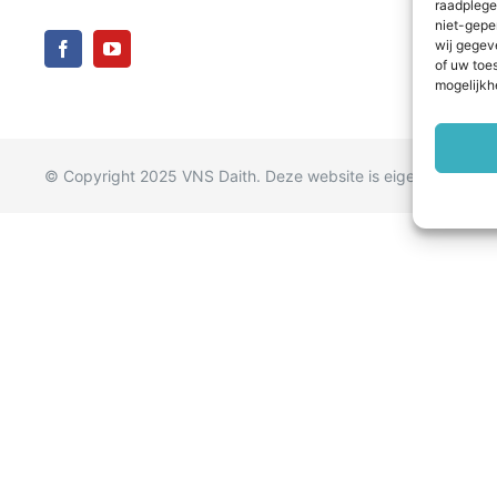
raadplege
niet-gepe
wij gegev
of uw toe
mogelijkh
© Copyright 2025 VNS Daith. Deze website is eigendom
VNS 