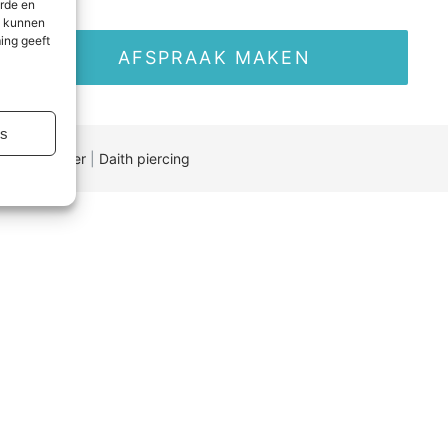
erde en
n kunnen
ing geeft
AFSPRAAK MAKEN
es
id
|
Disclaimer
|
Daith piercing