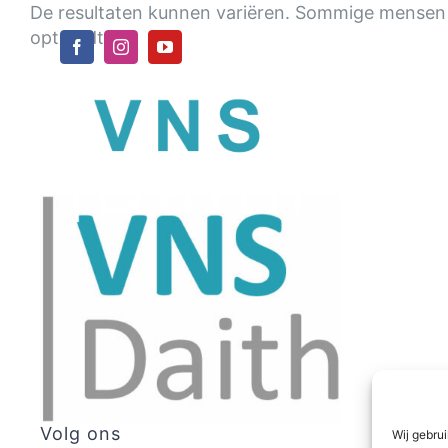
Ga
De resultaten kunnen variëren. Sommige mensen m
naar
optreedt.
inhoud
Volg ons
Wij gebru