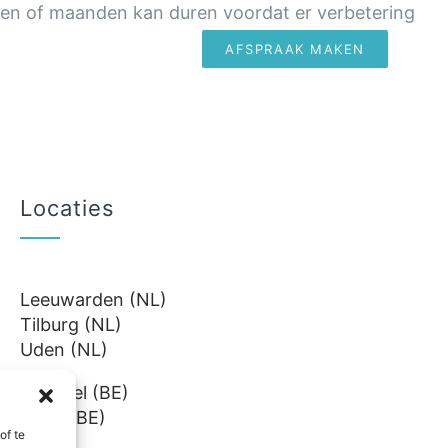
eken of maanden kan duren voordat er verbetering
AFSPRAAK MAKEN
TIE
KLANTERVARINGEN
CONTACT
Locaties
Leeuwarden (NL)
Tilburg (NL)
Uden (NL)
Lommel (BE)
Genk (BE)
of te