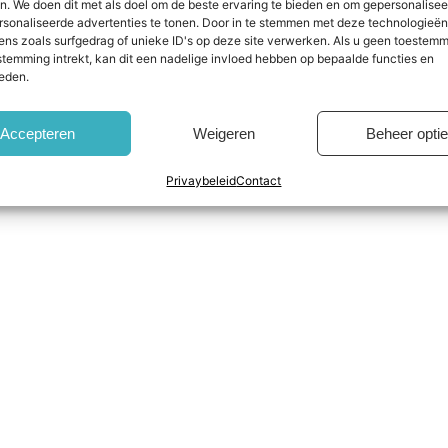
n. We doen dit met als doel om de beste ervaring te bieden en om gepersonalise
rsonaliseerde advertenties te tonen. Door in te stemmen met deze technologieë
ens zoals surfgedrag of unieke ID's op deze site verwerken. Als u geen toestemm
stemming intrekt, kan dit een nadelige invloed hebben op bepaalde functies en
eden.
Accepteren
Weigeren
Beheer opti
Daith
gevestigd in Engeland |
Algemene voorwaarden
|
Privacybele
Privaybeleid
Contact