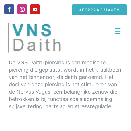
Ga
naar
AFSPRAAK MAKEN
inhoud
Toggl
Navig
Home
De VNS Daith-piercing is een medische
piercing die geplaatst wordt in het kraakbeen
Informatie
van het binnenoor, de daith genoemd. Het
doel van deze piercing is het stimuleren van
Klantervaringen
de Nervus Vagus, een belangrijke zenuw die
betrokken is bij functies zoals ademhaling,
spijsvertering, hartslag en stressregulatie.
Contact